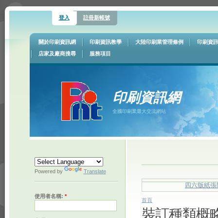
登入
註冊新帳號
關於印刷資訊網
印刷資訊教學
大陸印刷業管理條例
印刷資
店家及廠商搜尋
服務項目
印刷資訊網
全國印刷業最大交流網站
Powered by
Translate
四六版紙張
使用者名稱:
*
首頁
裝訂種類概