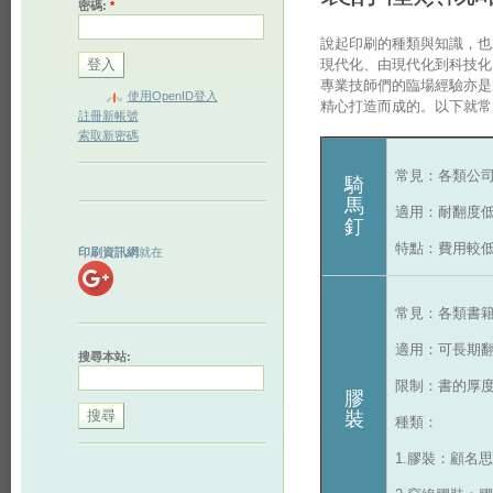
密碼:
*
說起印刷的種類與知識，也
現代化、由現代化到科技化
專業技師們的臨場經驗亦是
使用OpenID登入
精心打造而成的。以下就常
註冊新帳號
索取新密碼
常見：各類公
騎
馬
適用：耐翻度
釘
特點：費用較
印刷資訊網
就在
常見：各類書
適用：可長期
搜尋本站:
限制：書的厚度
膠
裝
種類：
1.膠裝：顧名