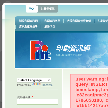
登入
註冊新帳號
關於印刷資訊網
印刷資訊教學
大陸印刷業管理條例
印刷資
店家及廠商搜尋
服務項目
印刷資訊網
全國印刷業最大交流網站
user warning: 
query: INSERT 
Powered by
Translate
timestamp, for
'e82eagfpmc3pv
使用者名稱:
*
1786058188, '
'e15b14217ae7