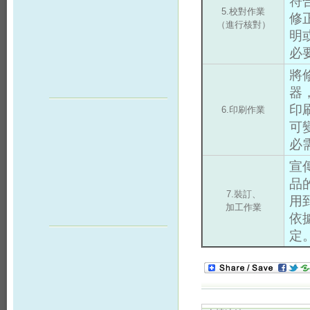
符
5.校對作業
修
（進行核對）
明
必
將
器
印
6.印刷作業
可
必
宣
品
7.裝訂、
用
加工作業
依
定