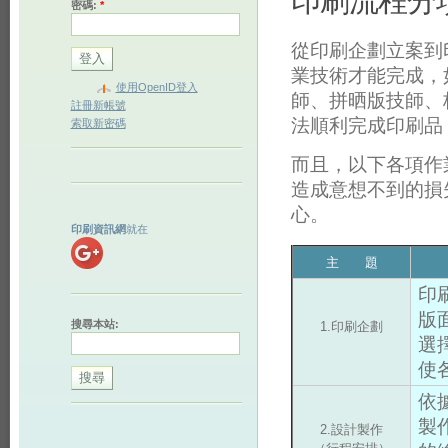
印刷流程分
密碼:
*
從印刷企劃立案到
業技術才能完成，
使用OpenID登入
師、拼晒版技師、
註冊新帳號
法順利完成印刷品
索取新密碼
而且，以下各項作
造成意想不到的損
心。
印刷資訊網
就在
主 題
印
版
搜尋本站:
1.印刷企劃
選
使
依
製
2.設計製作