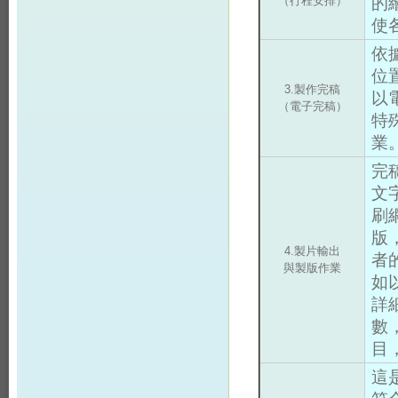
（行程安排）
的
使
依
位
3.製作完稿
以
（電子完稿）
特
業
完
文
刷
版
4.製片輸出
者
與製版作業
如
詳
數
目
這