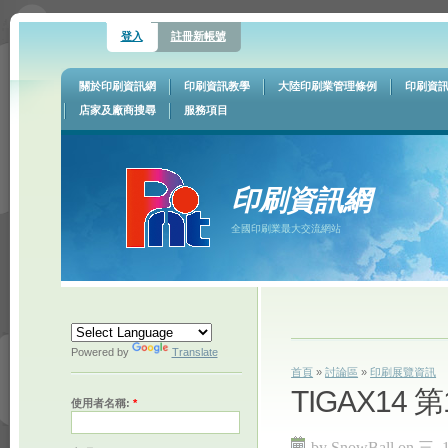
登入
註冊新帳號
關於印刷資訊網
印刷資訊教學
大陸印刷業管理條例
印刷資
店家及廠商搜尋
服務項目
印刷資訊網
全國印刷業最大交流網站
Powered by
Translate
首頁
»
討論區
»
印刷展覽資訊
TIGAX1
使用者名稱:
*
by SnowBall on 三, 1