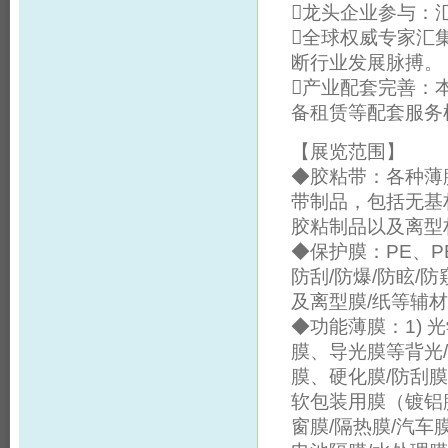
龙头企业参与：
全球权威专家汇
断行业发展脉搏。
产业配套完善：
备租赁等配套服务
【展览范围】
◆胶粘带：各种薄
带制品，包括无基
胶粘制品以及离型
◆保护膜：PE、P
防刮/防爆/防眩
及离型膜/纸等辅
◆功能薄膜：1)
膜、导光膜等背光/
膜、硬化膜/防刮膜/
软包装用膜（镀铝
窗膜/隔热膜/汽车膜