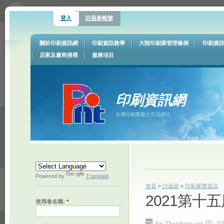
登入
註冊新帳號
關於印刷資訊網
印刷資訊教學
大陸印刷業管理條例
印刷資
店家及廠商搜尋
服務項目
印刷資訊網
全國印刷業最大交流網站
Powered by
Translate
首頁
»
討論區
»
印刷展覽資訊
2021第十
使用者名稱:
*
by Donlyen on 四, 03