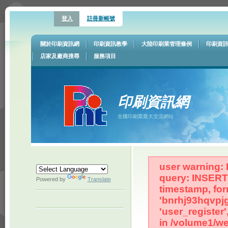
登入
註冊新帳號
關於印刷資訊網
印刷資訊教學
大陸印刷業管理條例
印刷資
店家及廠商搜尋
服務項目
印刷資訊網
全國印刷業最大交流網站
user warning: 
query: INSERT 
Powered by
Translate
timestamp, for
'bnrhj93hqvpjg
'user_register
in /volume1/we